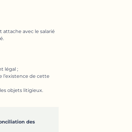
t attache avec le salarié
é.
 légal ;
e l’existence de cette
s objets litigieux.
onciliation des