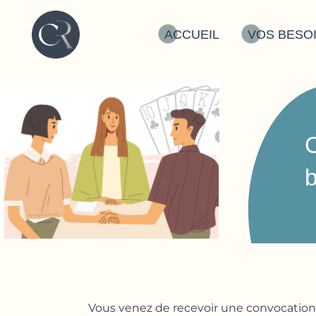
Aller
au
ACCUEIL
VOS BESO
contenu
C
b
Vous venez de recevoir une convocatio