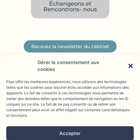
Échangeons et
Rencontrons- nous
Recevez la newsletter du cabinet
Gérer le consentement aux
cookies
Pour offrir les meilleures expériences, nous utilisons des technologies
telles que les cookies pour stocker et/ou accéder aux informations des
appareils. Le fait de consentir à ces technologies nous permettra de
traiter des données telles que le comportement de navigation ou les ID
uniques sur ce site. Le fait de ne pas consentir ou de retirer son
consentement peut avoir un effet négatif sur certaines caractéristiques
04 28 63 00 69
L
et fonctions.
5 RUE DE NUITS - 69004 LYON
i
cr@clemencerichard-avocat.fr
Accepter
n