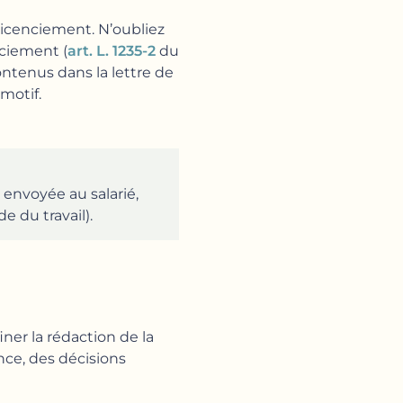
licenciement. N’oubliez
nciement (
art. L. 1235-2
du
ontenus dans la lettre de
motif.
 envoyée au salarié,
e du travail).
ner la rédaction de la
ence, des décisions