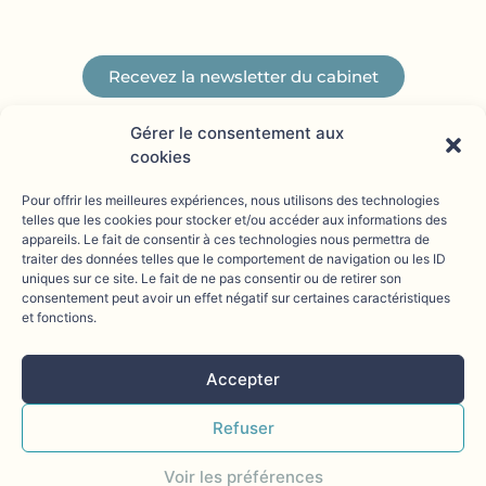
Recevez la newsletter du cabinet
Gérer le consentement aux
cookies
Pour offrir les meilleures expériences, nous utilisons des technologies
telles que les cookies pour stocker et/ou accéder aux informations des
appareils. Le fait de consentir à ces technologies nous permettra de
traiter des données telles que le comportement de navigation ou les ID
uniques sur ce site. Le fait de ne pas consentir ou de retirer son
consentement peut avoir un effet négatif sur certaines caractéristiques
04 28 63 00 69
L
et fonctions.
5 RUE DE NUITS - 69004 LYON
i
cr@clemencerichard-avocat.fr
Accepter
n
k
Refuser
S'INSCRIRE À LA NEWSLETTER DU CABINET
e
Voir les préférences